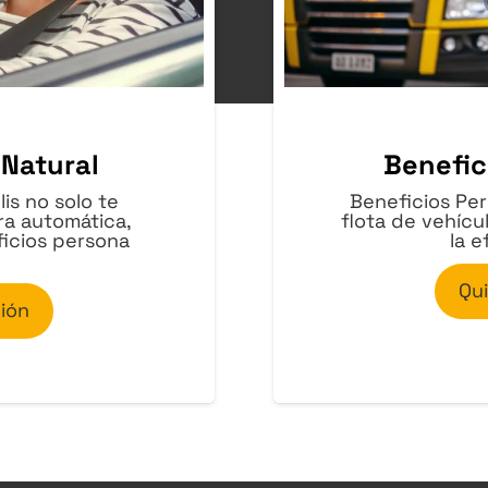
 Natural
Benefic
is no solo te
Beneficios Pers
a automática,
flota de vehícu
icios persona
la e
Qu
ión