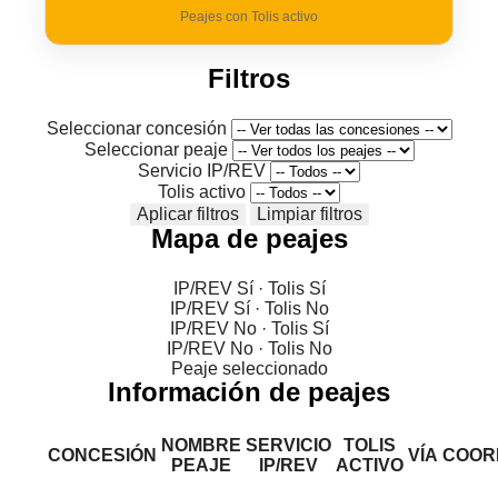
Peajes con Tolis activo
Filtros
Seleccionar concesión
Seleccionar peaje
Servicio IP/REV
Tolis activo
Aplicar filtros
Limpiar filtros
Mapa de peajes
IP/REV Sí · Tolis Sí
IP/REV Sí · Tolis No
IP/REV No · Tolis Sí
IP/REV No · Tolis No
Peaje seleccionado
Información de peajes
NOMBRE
SERVICIO
TOLIS
CONCESIÓN
VÍA
COOR
PEAJE
IP/REV
ACTIVO