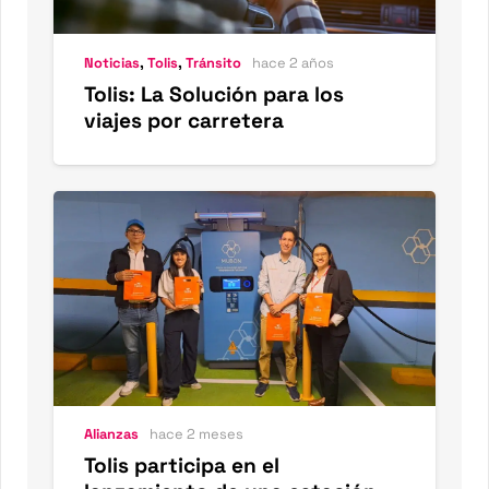
Noticias
,
Tolis
,
Tránsito
hace 2 años
Tolis: La Solución para los
viajes por carretera
Alianzas
hace 2 meses
Tolis participa en el